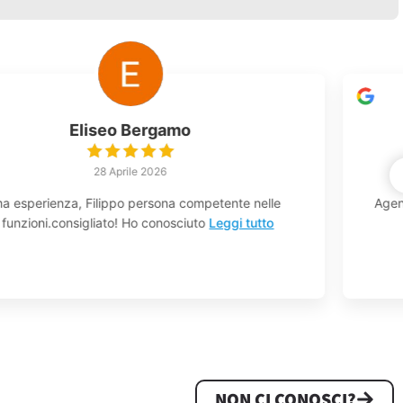
Valentina Lora
22 Aprile 2026
Agenzia super consigliata! E’ già la seconda volta che
mi
Leggi tutto
NON CI CONOSCI?