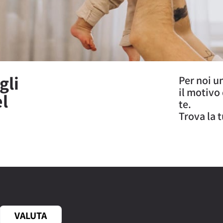
gli
Per noi u
il motivo
el
te.
Trova la 
VALUTA