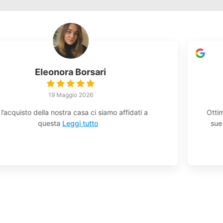
Eliseo Bergamo
28 Aprile 2026
Ottima esperienza, Filippo persona competente nelle
sue funzioni.consigliato! Ho conosciuto
Leggi tutto