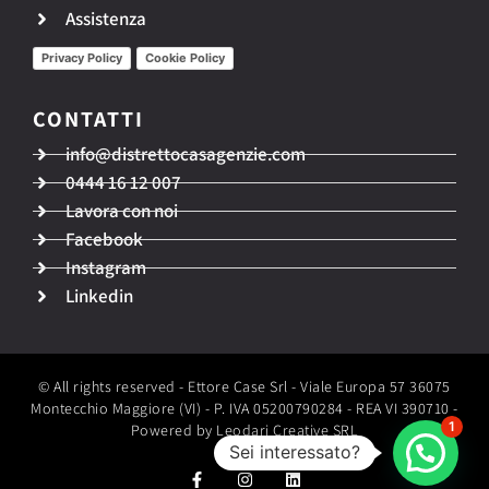
Assistenza
Privacy Policy
Cookie Policy
CONTATTI​
info@distrettocasagenzie.com
0444 16 12 007
Lavora con noi
Facebook
Instagram
Linkedin
© All rights reserved - Ettore Case Srl - Viale Europa 57 36075
Montecchio Maggiore (VI) - P. IVA 05200790284 - REA VI 390710 -
1
Powered by Leodari Creative SRL
Sei interessato?