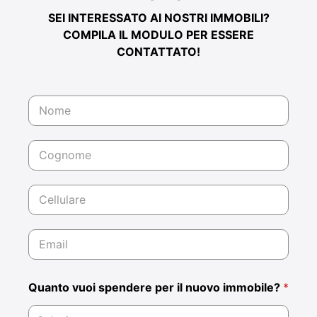
SEI INTERESSATO AI NOSTRI IMMOBILI?
COMPILA IL MODULO PER ESSERE
CONTATTATO!
N
o
m
e
C
*
o
g
n
C
o
e
m
l
e
l
E
*
u
m
l
a
a
i
r
Quanto vuoi spendere per il nuovo immobile?
*
l
e
*
*