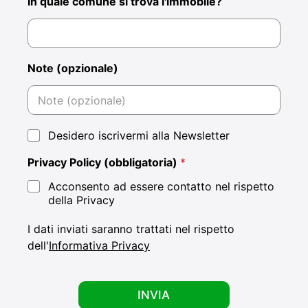
In quale comune si trova l'immobile?
Note (opzionale)
N
Desidero iscrivermi alla Newsletter
e
w
Privacy Policy (obbligatoria)
*
s
l
Acconsento ad essere contatto nel rispetto
e
della Privacy
t
t
I dati inviati saranno trattati nel rispetto
e
dell'
Informativa Privacy
r
e
s
e
INVIA
r