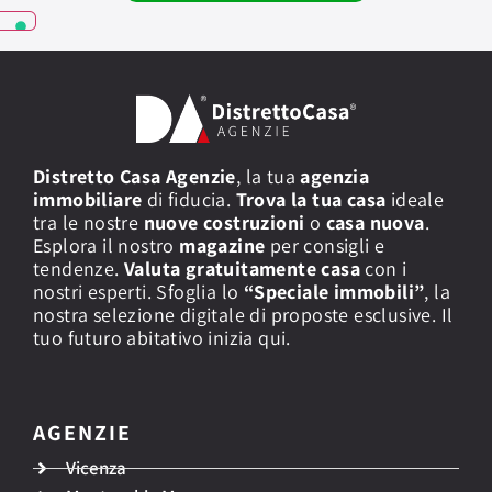
v
i
z
i
a
g
g
i
Distretto Casa Agenzie
, la tua
agenzia
u
immobiliare
di fiducia.
Trova la tua casa
ideale
n
tra le nostre
nuove costruzioni
o
casa nuova
.
t
Esplora il nostro
i
magazine
per consigli e
v
tendenze.
Valuta gratuitamente casa
con i
i
nostri esperti. Sfoglia lo
“Speciale immobili”
, la
nostra selezione digitale di proposte esclusive. Il
tuo futuro abitativo inizia qui.
AGENZIE
Vicenza