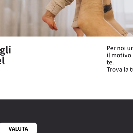
gli
Per noi u
il motivo
el
te.
Trova la 
VALUTA