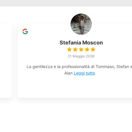
Eliseo Bergamo
28 Aprile 2026
Ottima esperienza, Filippo persona competente nelle
sue funzioni.consigliato! Ho conosciuto
Leggi tutto