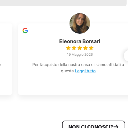
Valentina Lora
22 Aprile 2026
Agenzia super consigliata! E’ già la seconda volta che
mi
Leggi tutto
NON CI CONOSCI?