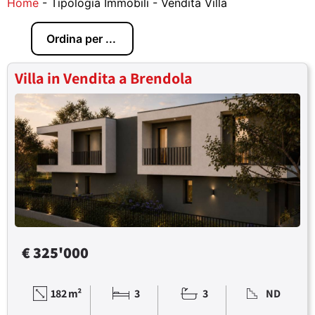
Home
-
Tipologia Immobili
-
Vendita Villa
Villa in Vendita a Brendola
€ 325'000
182 m²
3
3
ND