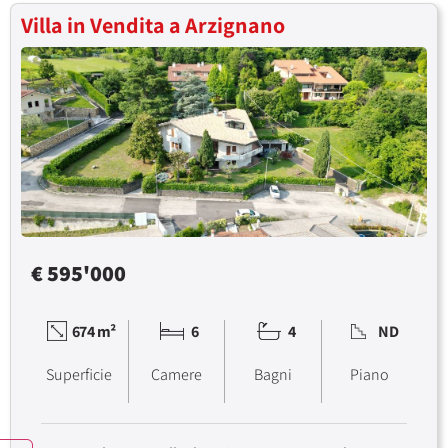
Villa in Vendita a Arzignano
€ 595'000
674 m²
6
4
ND
Superficie
Camere
Bagni
Piano