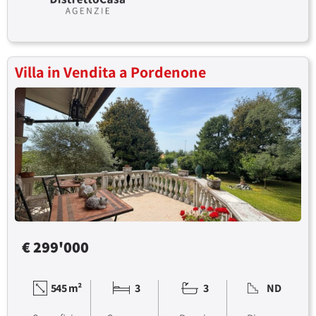
Villa in Vendita a Pordenone
€ 299'000
545 m²
3
3
ND