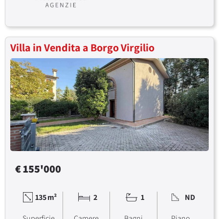
Villa in Vendita a Borgo Virgilio
€ 155'000
135 m²
2
1
ND
Superficie
Camere
Bagni
Piano