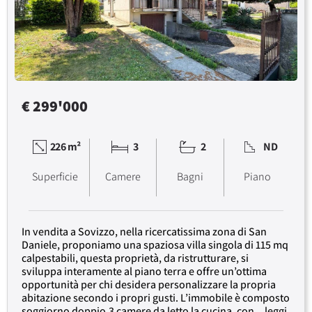
€ 299'000
226 m²
3
2
ND
Superficie
Camere
Bagni
Piano
In vendita a Sovizzo, nella ricercatissima zona di San
Daniele, proponiamo una spaziosa villa singola di 115 mq
calpestabili, questa proprietà, da ristrutturare, si
sviluppa interamente al piano terra e offre un’ottima
opportunità per chi desidera personalizzare la propria
abitazione secondo i propri gusti. L’immobile è composto
soggiorno doppio,3 camere da letto la cucina, con... leggi