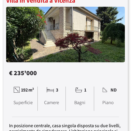
Villa in Vendita a Vicenza
€ 235'000
192 m²
3
1
ND
Superficie
Camere
Bagni
Piano
In posizione centrale, casa singola disposta su due livelli,