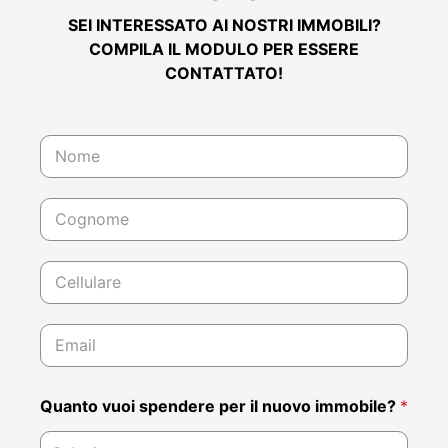
SEI INTERESSATO AI NOSTRI IMMOBILI?
COMPILA IL MODULO PER ESSERE
CONTATTATO!
N
o
m
e
C
*
o
g
n
C
o
e
m
l
e
l
E
*
u
m
l
a
a
i
r
Quanto vuoi spendere per il nuovo immobile?
*
l
e
*
*