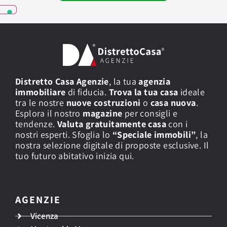
v
i
z
i
a
g
g
i
Distretto Casa Agenzie
, la tua
agenzia
u
immobiliare
di fiducia.
Trova la tua casa
ideale
n
tra le nostre
nuove costruzioni
o
casa nuova
.
t
Esplora il nostro
i
magazine
per consigli e
v
tendenze.
Valuta gratuitamente casa
con i
i
nostri esperti. Sfoglia lo
“Speciale immobili”
, la
nostra selezione digitale di proposte esclusive. Il
tuo futuro abitativo inizia qui.
AGENZIE
Vicenza