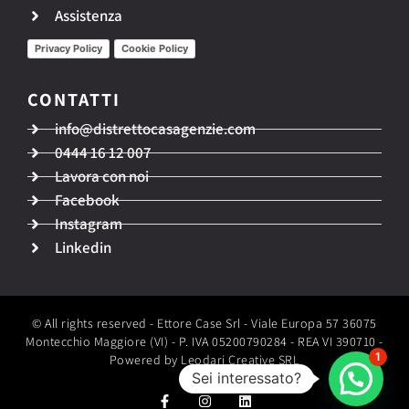
Assistenza
Privacy Policy
Cookie Policy
CONTATTI​
info@distrettocasagenzie.com
0444 16 12 007
Lavora con noi
Facebook
Instagram
Linkedin
© All rights reserved - Ettore Case Srl - Viale Europa 57 36075
Montecchio Maggiore (VI) - P. IVA 05200790284 - REA VI 390710 -
1
Powered by Leodari Creative SRL
Sei interessato?