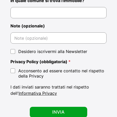
In quale comune si trova l'immobile?
Note (opzionale)
N
Desidero iscrivermi alla Newsletter
e
w
Privacy Policy (obbligatoria)
*
s
l
Acconsento ad essere contatto nel rispetto
e
della Privacy
t
t
I dati inviati saranno trattati nel rispetto
e
dell'
Informativa Privacy
r
e
s
e
INVIA
r